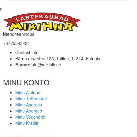
klienditeenindus
+3725543434
Contact info
Pärnu maantee 125, Tallinn, 11314, Estonia
E-post:
info@mikihiir.ee
MINU KONTO
Minu Ajalugu
Minu Tellimused
Minu Aadress
Minu Andmed
Minu Voucherid
Minu Krediit