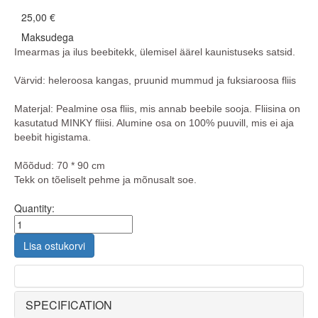
25,00 €
Maksudega
Imearmas ja ilus beebitekk, ülemisel äärel kaunistuseks satsid.
Värvid: heleroosa kangas, pruunid mummud ja fuksiaroosa fliis
Materjal: Pealmine osa fliis, mis annab beebile sooja. Fliisina on
kasutatud MINKY fliisi. Alumine osa on 100% puuvill, mis ei aja
beebit higistama.
Mõõdud: 70 * 90 cm
Tekk on tõeliselt pehme ja mõnusalt soe.
Quantity:
Lisa ostukorvi
SPECIFICATION