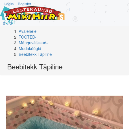
Login/
Register
Otsi
0
0
Avalehele
-
TOOTED
-
Mänguväljakud
-
Mudaköögid
-
Beebitekk Täpiline
-
Beebitekk Täpiline