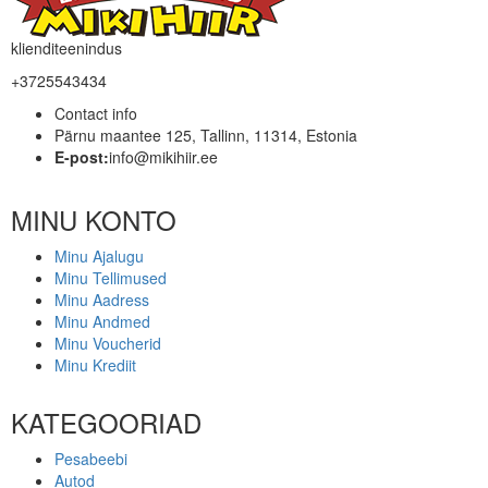
klienditeenindus
+3725543434
Contact info
Pärnu maantee 125, Tallinn, 11314, Estonia
E-post:
info@mikihiir.ee
MINU KONTO
Minu Ajalugu
Minu Tellimused
Minu Aadress
Minu Andmed
Minu Voucherid
Minu Krediit
KATEGOORIAD
Pesabeebi
Autod