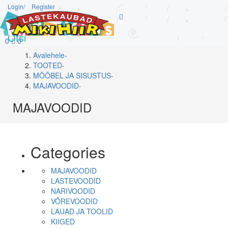
Login/
Register
Otsi
0
0
Avalehele
-
TOOTED
-
MÖÖBEL JA SISUSTUS
-
MAJAVOODID
-
MAJAVOODID
Categories
MAJAVOODID
LASTEVOODID
NARIVOODID
VÕREVOODID
LAUAD JA TOOLID
KIIGED