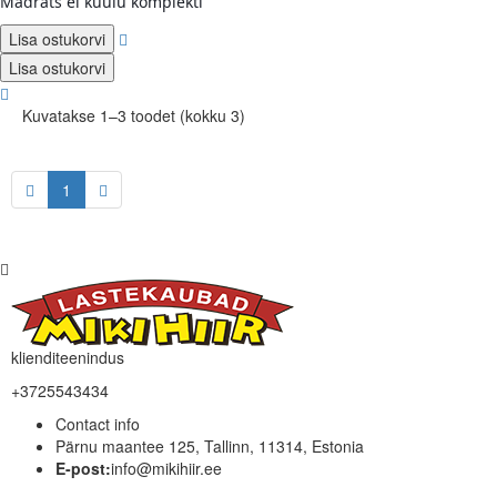
Madrats ei kuulu komplekti
Lisa ostukorvi
Lisa ostukorvi
Kuvatakse 1–3 toodet (kokku 3)
1
klienditeenindus
+3725543434
Contact info
Pärnu maantee 125, Tallinn, 11314, Estonia
E-post:
info@mikihiir.ee