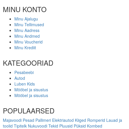
MINU KONTO
Minu Ajalugu
Minu Tellimused
Minu Aadress
Minu Andmed
Minu Voucherid
Minu Krediit
KATEGOORIAD
Pesabeebi
Autod
Luben Kids
Mööbel ja sisustus
Mööbel ja sisustus
POPULAARSED
Majavoodi
Pesad
Pallimeri
Elektriautod
Kiiged
Romperid
Lauad ja
toolid
Tipitelk
Nukuvoodi
Tekid
Pluusid
Püksid
Kombed