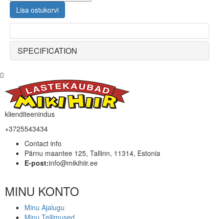
Lisa ostukorvi
SPECIFICATION
klienditeenindus
+3725543434
Contact info
Pärnu maantee 125, Tallinn, 11314, Estonia
E-post:
info@mikihiir.ee
MINU KONTO
Minu Ajalugu
Minu Tellimused