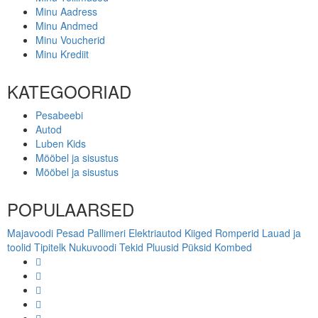
Minu Aadress
Minu Andmed
Minu Voucherid
Minu Krediit
KATEGOORIAD
Pesabeebi
Autod
Luben Kids
Mööbel ja sisustus
Mööbel ja sisustus
POPULAARSED
Majavoodi
Pesad
Pallimeri
Elektriautod
Kiiged
Romperid
Lauad ja
toolid
Tipitelk
Nukuvoodi
Tekid
Pluusid
Püksid
Kombed