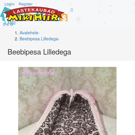
Login/
Register
Otsi
0
0
Avalehele
-
Beebipesa Lilledega
-
Beebipesa Lilledega