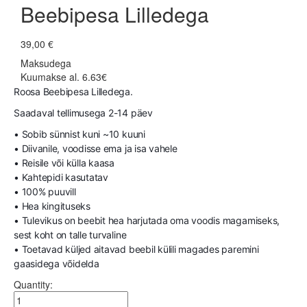
Beebipesa Lilledega
39,00 €
Maksudega
Kuumakse al. 6.63€
Roosa Beebipesa Lilledega.
Saadaval tellimusega 2-14 päev
• Sobib sünnist kuni ~10 kuuni
• Diivanile, voodisse ema ja isa vahele
• Reisile või külla kaasa
• Kahtepidi kasutatav
• 100% puuvill
• Hea kingituseks
• Tulevikus on beebit hea harjutada oma voodis magamiseks,
sest koht on talle turvaline
• Toetavad küljed aitavad beebil külili magades paremini
gaasidega võidelda
Quantity: